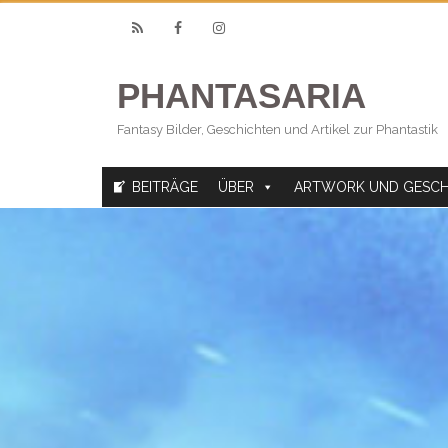
RSS
Facebook
Instagram
PHANTASARIA
Fantasy Bilder, Geschichten und Artikel zur Phantastik
BEITRÄGE
ÜBER
ARTWORK UND GESCH