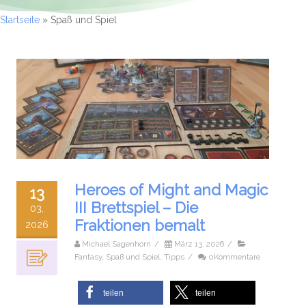
Startseite
»
Spaß und Spiel
Heroes of Might and Magic
13
III Brettspiel – Die
03,
Fraktionen bemalt
2026
Michael Sagenhorn
/
März 13, 2026
/
Fantasy
,
Spaß und Spiel
,
Tipps
/
0Kommentare
teilen
teilen