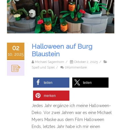
Halloween auf Burg
02
Blaustein
10, 2025
Michael Sagenhorn
/
Oktober 2, 2025
/
Spaß und Spiel
/
0Kommentare
teilen
teilen
merken
Jedes Jahr ergänze ich meine Halloween-
Deko. Vor zwei Jahren war es eine Michael
Myers Maske aus dem Film Halloween
Ends, letztes Jahr habe ich mir einen