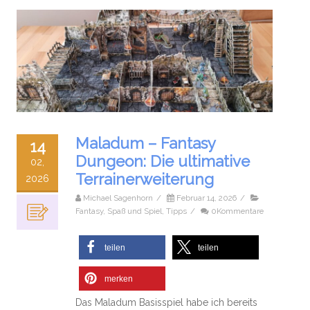
Maladum – Fantasy
14
Dungeon: Die ultimative
02,
Terrainerweiterung
2026
Michael Sagenhorn
/
Februar 14, 2026
/
Fantasy
,
Spaß und Spiel
,
Tipps
/
0Kommentare
teilen
teilen
merken
Das Maladum Basisspiel habe ich bereits