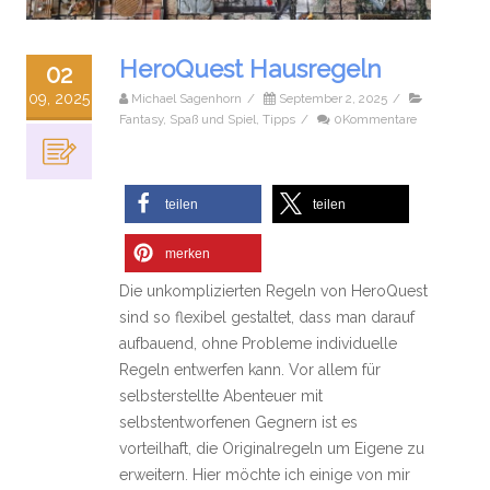
HeroQuest Hausregeln
02
09, 2025
Michael Sagenhorn
/
September 2, 2025
/
Fantasy
,
Spaß und Spiel
,
Tipps
/
0Kommentare
teilen
teilen
merken
Die unkomplizierten Regeln von HeroQuest
sind so flexibel gestaltet, dass man darauf
aufbauend, ohne Probleme individuelle
Regeln entwerfen kann. Vor allem für
selbsterstellte Abenteuer mit
selbstentworfenen Gegnern ist es
vorteilhaft, die Originalregeln um Eigene zu
erweitern. Hier möchte ich einige von mir