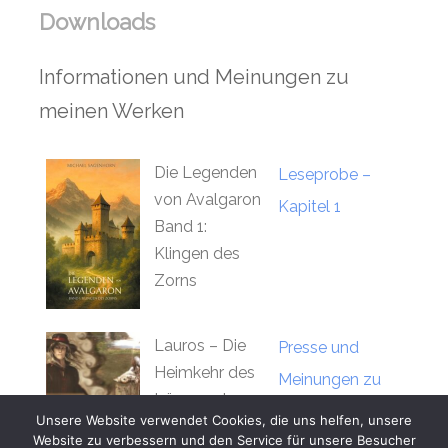
Downloads
Informationen und Meinungen zu
meinen Werken
Die Legenden
Leseprobe –
von Avalgaron
Kapitel 1
Band 1:
Klingen des
Zorns
Lauros – Die
Presse und
Heimkehr des
Meinungen zu
träumenden
Lauros und
Unsere Website verwendet Cookies, die uns helfen, unsere
Gottes
Website zu verbessern und den Service für unsere Besucher
Kurzgeschichten