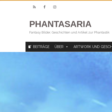
RSS
Facebook
Instagram
PHANTASARIA
Fantasy Bilder, Geschichten und Artikel zur Phantastik
BEITRÄGE
ÜBER
ARTWORK UND GESCH