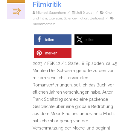
Filmkritik
Michael Sagenhorn
/
Juli 6, 2023
/
Kino
und Film
,
Literatur
,
Science-Fiction
,
Zeitgeist
/
0Kommentare
teilen
teilen
merken
2023 / FSK 12 / 1 Staffel, 8 Episoden, ca. 45
Minuten Der Schwarm gehörte zu den von
mir am sehnlichst erwarteten
Romanverfilmungen, seit ich das Buch vor
etlichen Jahren verschlungen habe. Autor
Frank Schätzing schrieb eine packende
Geschichte über eine globale Bedrohung
aus dem Meer. Eine uns unbekannte Macht
hat scheinbar genug von der
Verschmutzung der Meere, und beginnt