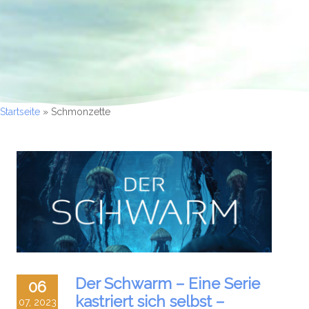
Startseite
»
Schmonzette
Der Schwarm – Eine Serie
06
kastriert sich selbst –
07, 2023