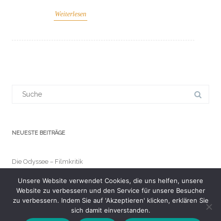
Weiterlesen
Suchergebnis
für:
NEUESTE BEITRÄGE
Die Odyssee – Filmkritik
Unsere Website verwendet Cookies, die uns helfen, unsere
Lebe wohl, Sam Neill
Website zu verbessern und den Service für unsere Besucher
zu verbessern. Indem Sie auf 'Akzeptieren' klicken, erklären Sie
Die Legenden von Avalgaron Band 1 – Leserunde auf
sich damit einverstanden.
LovelyBooks