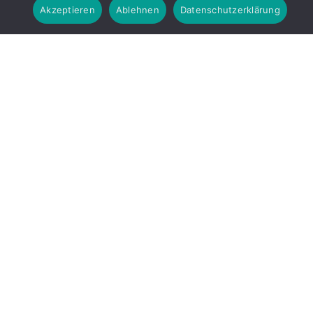
Akzeptieren
Ablehnen
Datenschutzerklärung
Arcane Staffel 2 – Filmkritik
Die Legenden von Avalgaron Band 1 – Lesermeinungen
KATEGORIEN
Ausstellungen
Digital Art
Events
Fantasy
Horror