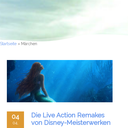
Startseite
»
Märchen
Die Live Action Remakes
04
von Disney-Meisterwerken
04,