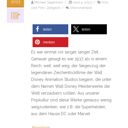
2023
Michael Sagenhorn
/
April 4, 2023
/
Kino
und Film
,
Zeitgeist
/
0Kommentare
teilen
teilen
merken
Es war einmal vor langer, langer Zeit…
Genauer gesagt es war 1937, als in einem
Reich, weit, weit weg, der Siegeszug der
legendären Zeichentrickfilme der Walt
Disney Animation Studios begann, die unter
dem Namen Walt Disney Meisterwerke die
Welt verzaubern sollten. Aus unserer
Popkultur sind diese Werke genauso wenig
wegzudenken, wie z.B. die Superhelden,
aus dem Hause DC oder Marvel.
Weiterlesen