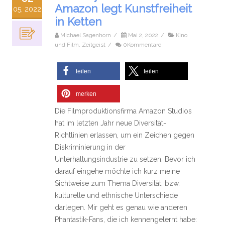
Amazon legt Kunstfreiheit
05, 2022
in Ketten
Michael Sagenhorn
/
Mai 2, 2022
/
Kino
und Film
,
Zeitgeist
/
0Kommentare
teilen
teilen
merken
Die Filmproduktionsfirma Amazon Studios
hat im letzten Jahr neue Diversität-
Richtlinien erlassen, um ein Zeichen gegen
Diskriminierung in der
Unterhaltungsindustrie zu setzen. Bevor ich
darauf eingehe möchte ich kurz meine
Sichtweise zum Thema Diversität, bzw.
kulturelle und ethnische Unterschiede
darlegen. Mir geht es genau wie anderen
Phantastik-Fans, die ich kennengelernt habe: