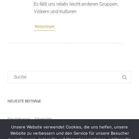
Es fällt uns relativ leicht anderen Gruppen,
Völkern und Kulturen
Weiterlesen
Suchergebnis
für:
NEUESTE BEITRÄGE
Die Odyssee – Filmkritik
Unsere Website verwendet Cookies, die uns helfen, unsere
Website zu verbessern und den Service für unsere Besucher
Lebe wohl, Sam Neill